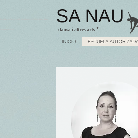
SA NAU
arcelona clases de ballet niños BarcelonaAcademia de danza
*
dansa i altres arts
utorizda Barcelona
INICIO
ESCUELA AUTORIZAD