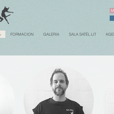
M
A
FORMACION
GALERIA
SALA SATÈL.LIT
AGE