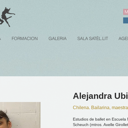
M
A
FORMACION
GALERIA
SALA SATÈL.LIT
AGE
Alejandra Ubi
Chilena. Bailarina, maestra
Estudios de ballet en Escuela
Scheuch (mtros. Axelle Girolle