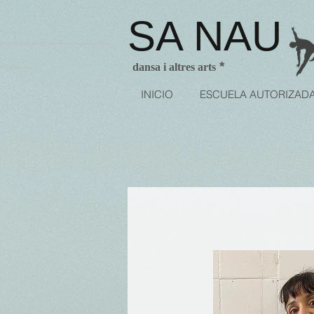
SA NAU
arcelona clases de ballet niños BarcelonaAcademia de danza
*
dansa i altres arts
utorizda Barcelona
INICIO
ESCUELA AUTORIZAD