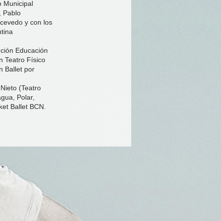
o Municipal
, Pablo
cevedo y con los
tina
nción Educación
 Teatro Físico
n Ballet por
Nieto (Teatro
gua, Polar,
et Ballet BCN.