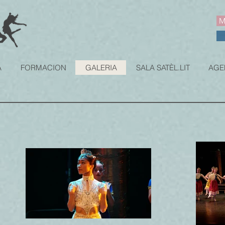
M
A
FORMACION
GALERIA
SALA SATÈL.LIT
AGE