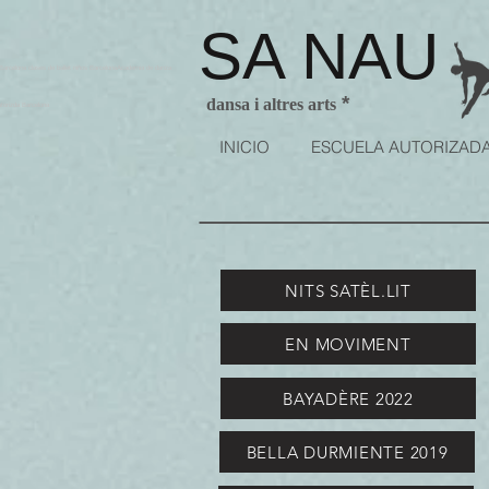
SA NAU
arcelona clases de ballet niños BarcelonaAcademia de danza
*
dansa i altres arts
utorizda Barcelona
INICIO
ESCUELA AUTORIZAD
NITS SATÈL.LIT
EN MOVIMENT
BAYADÈRE 2022
BELLA DURMIENTE 2019