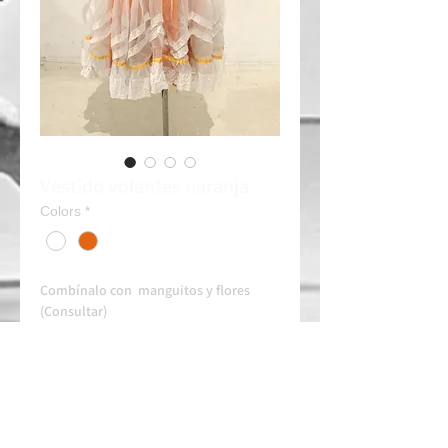
Vestido volantes naranja
Colors
*
Combínalo con manguitos y flores
(Consultar)
Alquiler: 50e/dia
Contacta siempre con tiempo en nuestro
whatssapp para disponibilidad y
arreglos.