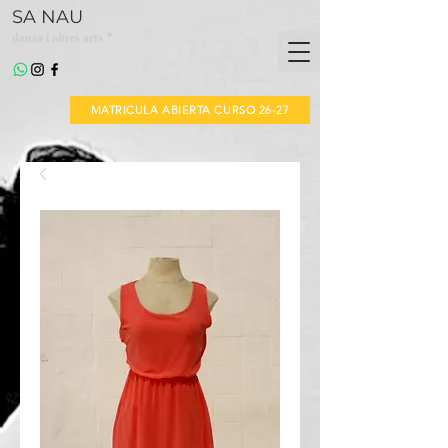
SA NAU
*
dansa i altres arts
MATRICULA ABIERTA CURSO 26-27