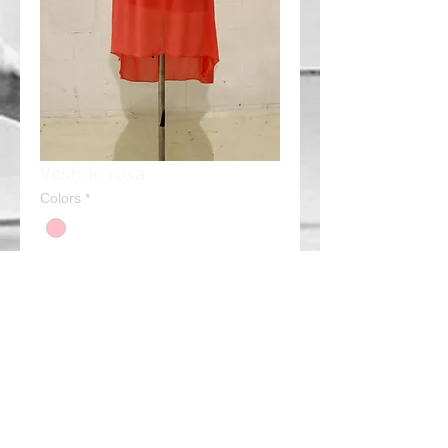
Vestido rosa
Colors
*
Contacta siempre con tiempo en nuestro
whatssapp para disponibilidad y
arreglos.
ESCOLA HOMOLOGADA
ESCOLA AUTORITZADA