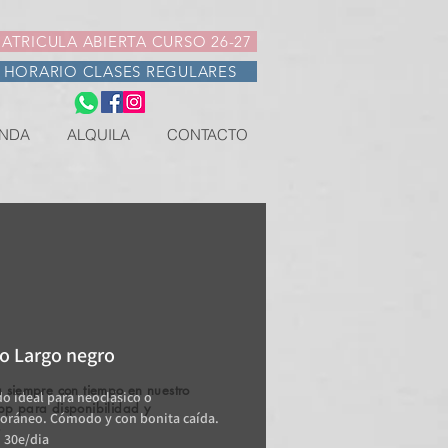
ATRICULA ABIERTA CURSO 26-27
HORARIO CLASES REGULARES
NDA
ALQUILA
CONTACTO
o Largo negro
 siempre con tiempo en nuestro
do ideal para neoclásico o
pp para disponibilidad y
ráneo. Cómodo y con bonita caída.
.
: 30e/dia