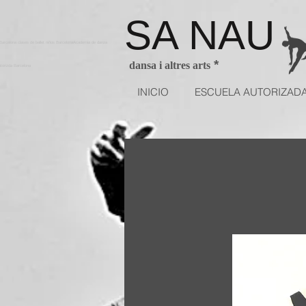
SA NAU
arcelona clases de ballet niños BarcelonaAcademia de danza
*
dansa i altres arts
utorizda Barcelona
INICIO
ESCUELA AUTORIZAD