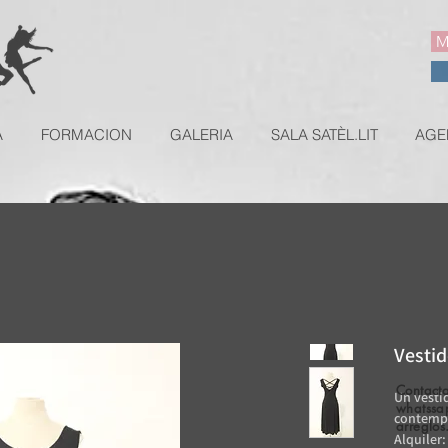
M
A
FORMACION
GALERIA
SALA SATÈL.LIT
AGE
Vestid
Contacta
Un vesti
whatssa
contempo
arreglos
Alquiler