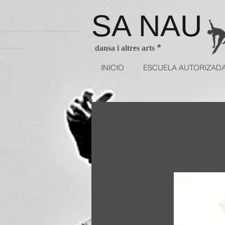
SA NAU
arcelona clases de ballet niños BarcelonaAcademia de danza
*
dansa i altres arts
utorizda Barcelona
INICIO
ESCUELA AUTORIZAD