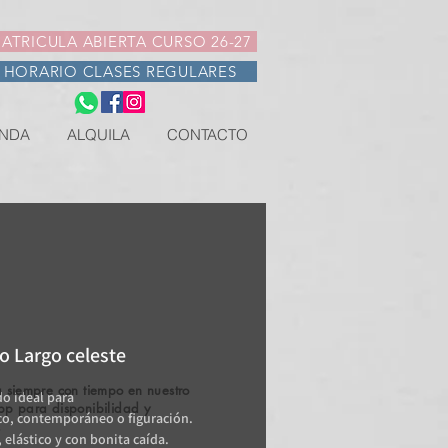
ATRICULA ABIERTA CURSO 26-27
HORARIO CLASES REGULARES
NDA
ALQUILA
CONTACTO
o Largo celeste
 siempre con tiempo en nuestro
do ideal para
pp para disponibilidad y
co, contemporáneo o figuración.
.
elástico y con bonita caída.