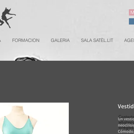
M
A
FORMACION
GALERIA
SALA SATÈL.LIT
AGE
Vestid
Contacta
Un vesti
whatssa
neoclási
arreglos
Cómodo, 