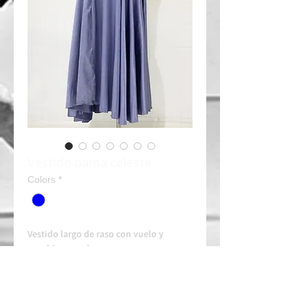
Vestido dama celeste
Colors
*
Vestido largo de raso con vuelo y
espalda cruzada.
Combínalo con un tocado, guantes o
tiara (Consultar).
Alquiler: 30e/día
Contacta siempre con tiempo en nuestro