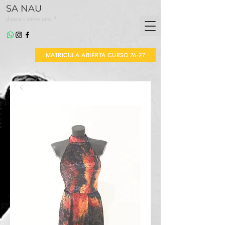
SA NAU
*
dansa i altres arts
MATRICULA ABIERTA CURSO 26-27