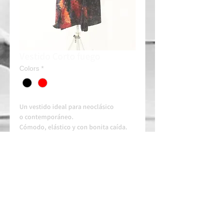
Vestido Corto fuego
Colors
*
Un vestido ideal para neoclásico
o contemporáneo.
Cómodo, elástico y con bonita caída.
Tenemos 2 ud
Alquiler: 30e/dia
Contacta siempre con tiempo en nuestro
whatssapp para disponibilidad y
arreglos.
ESCOLA HOMOLOGADA