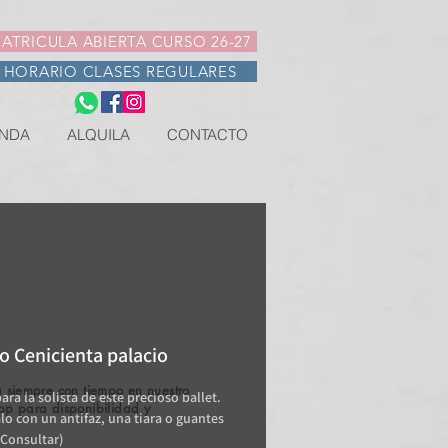
ATRICULA ABIERTA CURSO 26-27
HORARIO CLASES REGULARES
NDA
ALQUILA
CONTACTO
o Cenicienta palacio
 siempre con tiempo en nuestro
ara la solista de este precioso ballet.
pp para disponibilidad y
o con un antifaz, una tiara o guantes
.
(Consultar)