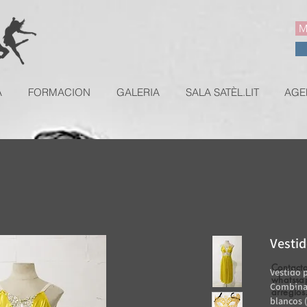
M
A
FORMACION
GALERIA
SALA SATÈL.LIT
AGE
Vestid
Contacta
Vestido p
whatssa
Combínal
arreglos
blancos 