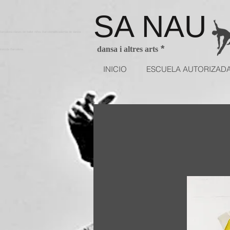
SA NAU
arcelona clases de ballet niños BarcelonaAcademia de danza
*
dansa i altres arts
utorizda Barcelona
INICIO
ESCUELA AUTORIZAD