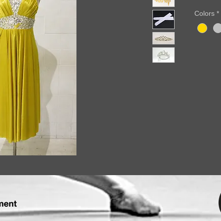
Alquiler
Colors
*