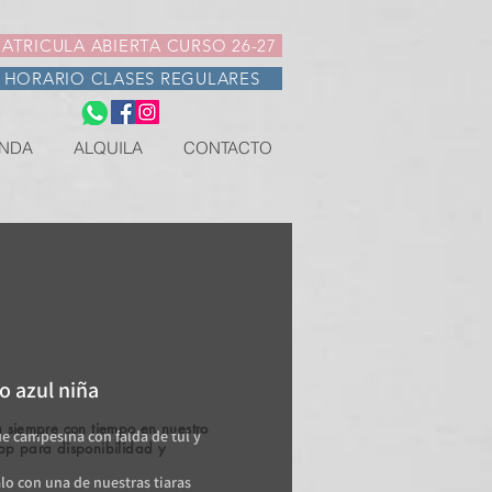
ATRICULA ABIERTA CURSO 26-27
HORARIO CLASES REGULARES
NDA
ALQUILA
CONTACTO
o azul niña
 siempre con tiempo en nuestro
de campesina con falda de tul y
pp para disponibilidad y
.
o con una de nuestras tiaras