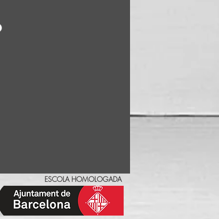
ar)
: 20e/dia
ESCOLA HOMOLOGADA