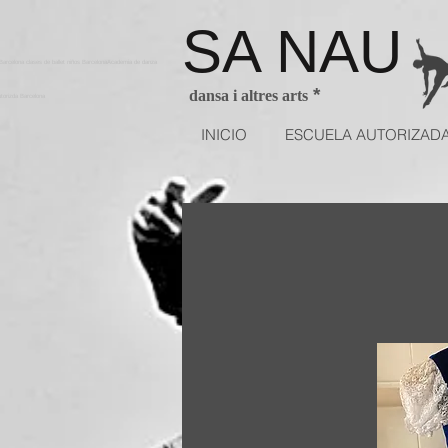
SA NAU
arcelona clases de ballet niños BarcelonaAcademia de danza
*
dansa i altres arts
utorizda Barcelona
INICIO
ESCUELA AUTORIZAD