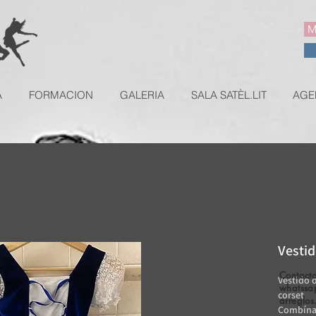
M
A
FORMACION
GALERIA
SALA SATÈL.LIT
AGE
Vestid
Contacta
Vestido 
whatssa
corset
arreglos
Combínal