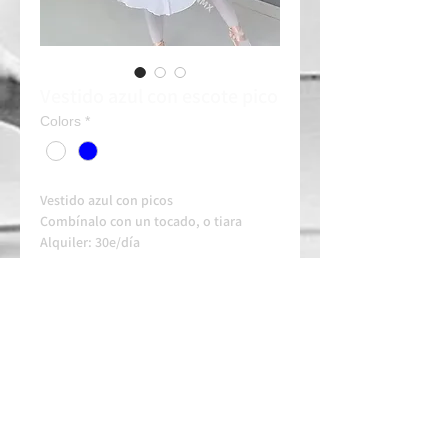
Vestido azul con escote pico
Colors
*
Vestido azul con picos
Combínalo con un tocado, o tiara
Alquiler: 30e/día
Contacta siempre con tiempo en nuestro
whatssapp para disponibilidad y
arreglos.
ESCOLA HOMOLOGADA