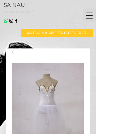
SA NAU
*
dansa i altres arts
MATRICULA ABIERTA CURSO 26-27