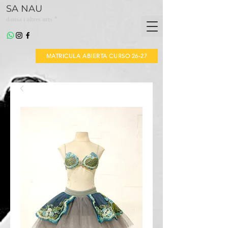
SA NAU
*
dansa i altres arts
MATRICULA ABIERTA CURSO 26-27