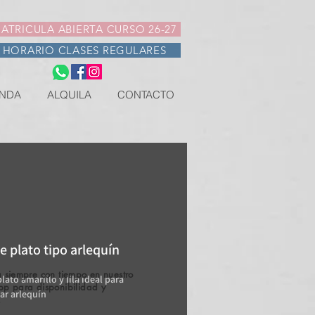
ATRICULA ABIERTA CURSO 26-27
HORARIO CLASES REGULARES
NDA
ALQUILA
CONTACTO
e plato tipo arlequín
 siempre con tiempo en nuestro
lato amarillo y lila ideal para
pp para disponibilidad y
ar arlequín
.