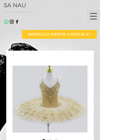
SA NAU
*
dansa i altres arts
MATRICULA ABIERTA CURSO 26-27