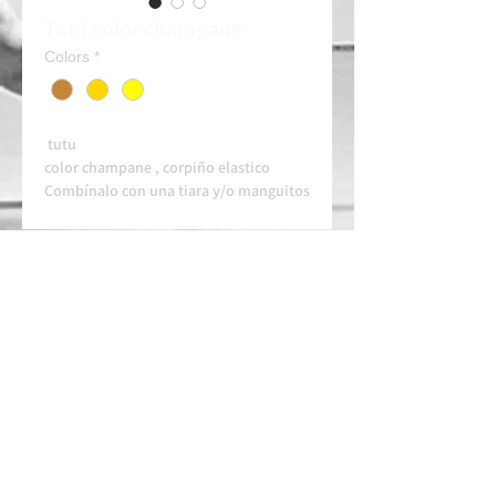
Tutú color champane
Colors
*
tutu
color champane , corpiño elastico
Combínalo con una tiara y/o manguitos
(Consultar)
Alquiler 50e/dia
Contacta siempre con tiempo en nuestro
whatssapp para disponibilidad y
arreglos.
ESCOLA HOMOLOGADA
ESCOLA AUTORITZADA