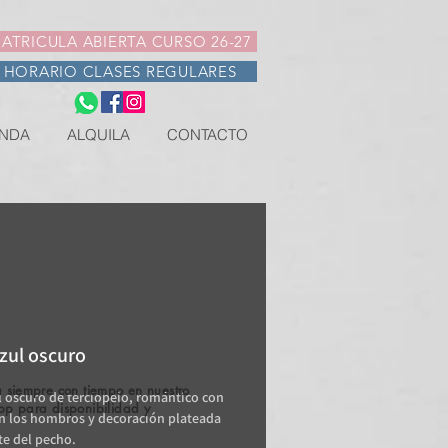
ATRICULA ABIERTA CURSO 26-27
HORARIO CLASES REGULARES
NDA
ALQUILA
CONTACTO
zul oscuro
 siempre con tiempo en nuestro
l oscuro de terciopelo, romántico con
pp para disponibilidad y
en los hombros y decoración plateada
.
rte del pecho.