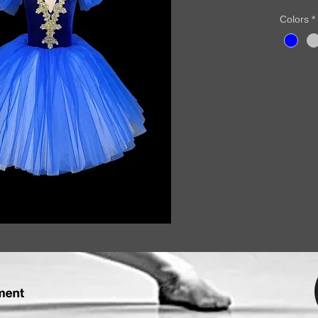
Colors
*