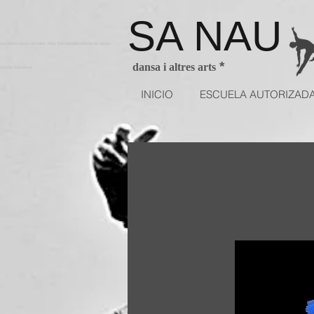
SA NAU
arcelona clases de ballet niños BarcelonaAcademia de danza
*
dansa i altres arts
utorizda Barcelona
INICIO
ESCUELA AUTORIZAD