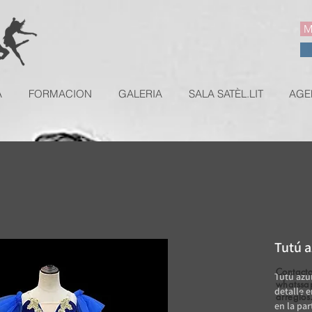
M
A
FORMACION
GALERIA
SALA SATÈL.LIT
AGE
Tutú a
Contacta
Tutú azu
whatssa
detalle 
arreglos
en la pa