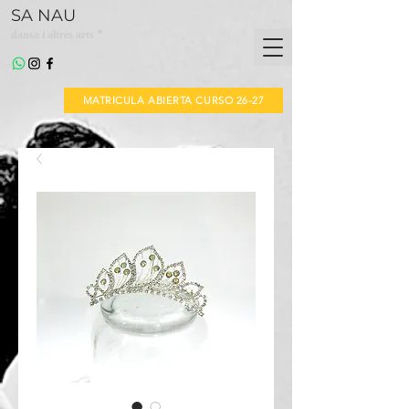
SA NAU
*
dansa i altres arts
MATRICULA ABIERTA CURSO 26-27