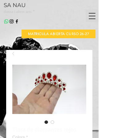
SA NAU
*
dansa i altres arts
MATRICULA ABIERTA CURSO 26-27
Tiara de diamantes rojos
Colors
*