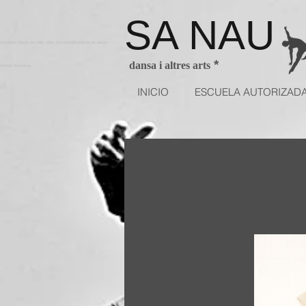
SA NAU
arcelona clases de ballet niños BarcelonaAcademia de danza
*
dansa i altres arts
utorizda Barcelona
INICIO
ESCUELA AUTORIZAD