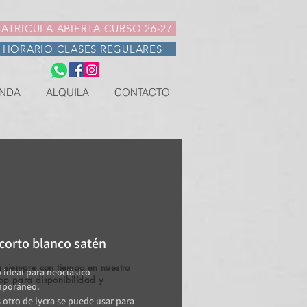
ATRICULA ABIERTA CURSO 26-27
HORARIO CLASES REGULARES
NDA
ALQUILA
CONTACTO
corto blanco satén
 siempre con tiempo en nuestro
ideal para neoclásico
pp para disponibilidad y
mporáneo.
.
otro de lycra se puede usar para