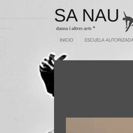
SA NAU
arcelona clases de ballet niños BarcelonaAcademia de danza
*
dansa i altres arts
utorizda Barcelona
INICIO
ESCUELA AUTORIZAD