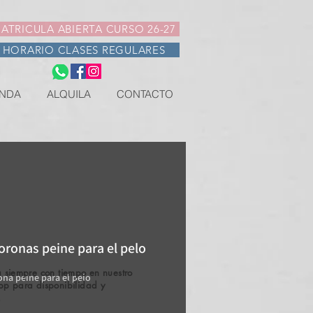
ATRICULA ABIERTA CURSO 26-27
HORARIO CLASES REGULARES
NDA
ALQUILA
CONTACTO
oronas peine para el pelo
 siempre con tiempo en nuestro
ona peine para el pelo
pp para disponibilidad y
.