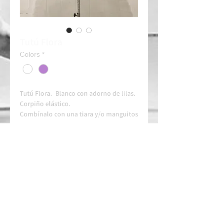
Tutú Flora
Colors
*
Tutú Flora. Blanco con adorno de lilas.
Corpiño elástico.
Combínalo con una tiara y/o manguitos
(Consultar)
Alquiler 50e/dia
Contacta siempre con tiempo en nuestro
whatssapp para disponibilidad y
arreglos.
ESCOLA HOMOLOGADA
ESCOLA AUTORITZADA