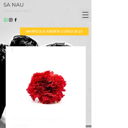
SA NAU
*
dansa i altres arts
MATRICULA ABIERTA CURSO 26-27
Flor decorativa para el
cabello