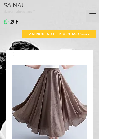
SA NAU
*
dansa i altres arts
MATRICULA ABIERTA CURSO 26-27