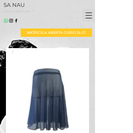
SA NAU
*
dansa i altres arts
MATRICULA ABIERTA CURSO 26-27