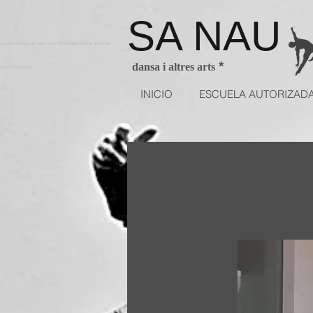
SA NAU
arcelona clases de ballet niños BarcelonaAcademia de danza
*
dansa i altres arts
utorizda Barcelona
INICIO
ESCUELA AUTORIZAD