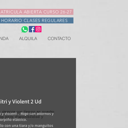
ATRICULA ABIERTA CURSO 26-27
HORARIO CLASES REGULARES
NDA
ALQUILA
CONTACTO
itri y Violent 2 Ud
 siempre con tiempo en nuestro
i y Violent . Rojo con adornos y
pp para disponibilidad y
Corpiño elástico.
.
o con una tiara y/o manguitos