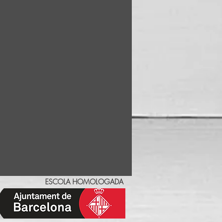
ar)
50e/día
ESCOLA HOMOLOGADA