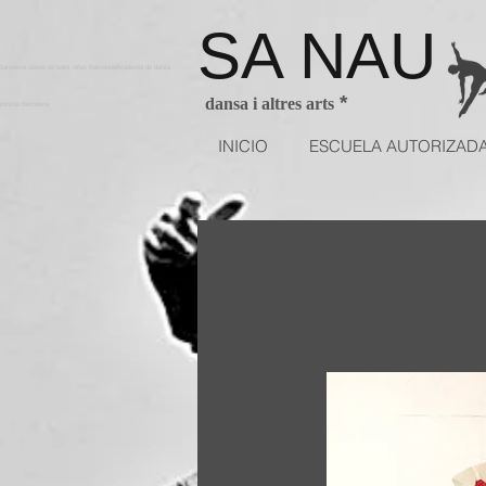
SA NAU
arcelona clases de ballet niños BarcelonaAcademia de danza
*
dansa i altres arts
utorizda Barcelona
INICIO
ESCUELA AUTORIZAD