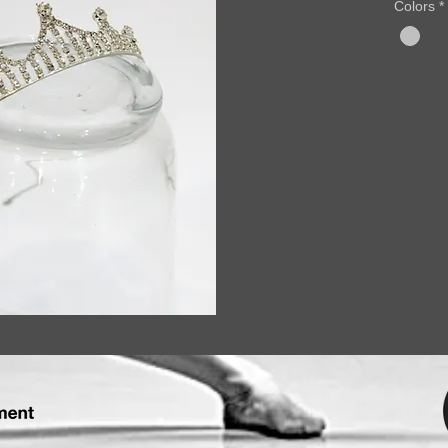
Colors
*