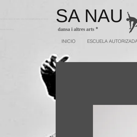
SA NAU
arcelona clases de ballet niños BarcelonaAcademia de danza
*
dansa i altres arts
utorizda Barcelona
INICIO
ESCUELA AUTORIZAD