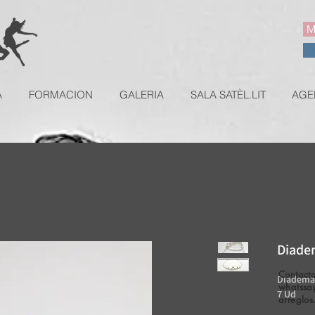
M
A
FORMACION
GALERIA
SALA SATÈL.LIT
AGE
Diade
Contacta
Diadema 
whatssa
7 Ud
arreglos