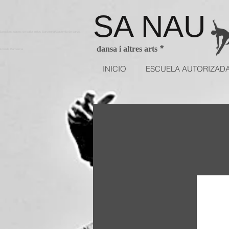
SA NAU
arcelona clases de ballet niños BarcelonaAcademia de danza
*
dansa i altres arts
utorizda Barcelona
INICIO
ESCUELA AUTORIZAD