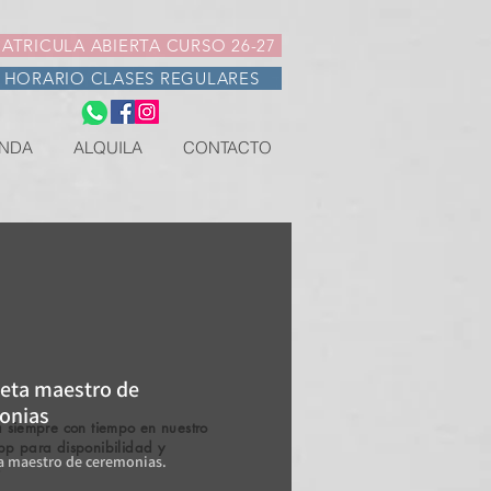
ATRICULA ABIERTA CURSO 26-27
HORARIO CLASES REGULARES
NDA
ALQUILA
CONTACTO
eta maestro de
onias
 siempre con tiempo en nuestro
pp para disponibilidad y
 maestro de ceremonias.
.