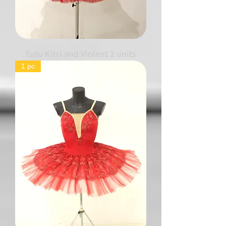
Tutu Kitri and Violent 2 units
1 pc