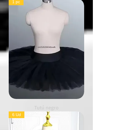
1 pc
Tutú negro
6 Ud