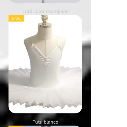
Tutú color champane
6 Ud
Tutú blanco