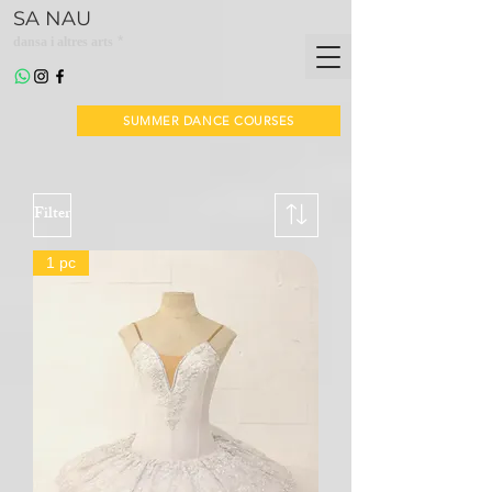
SA NAU
*
dansa i altres arts
SUMMER DANCE COURSES
Filter
1 pc