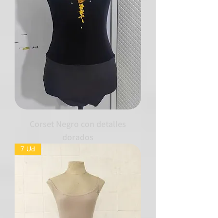
Corset Negro con detalles
dorados
7 Ud