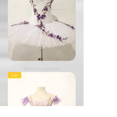
I&#39;m a product
1 pc