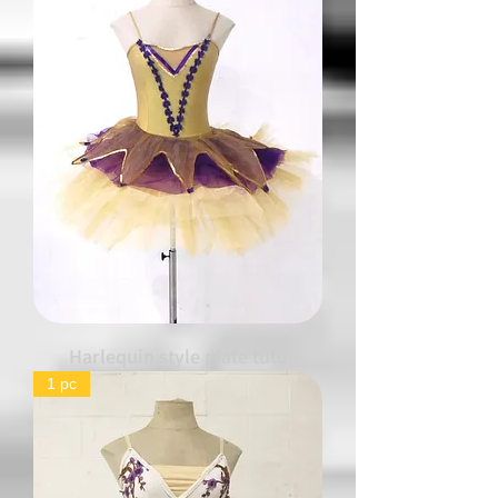
Harlequin style plate tutu
1 pc