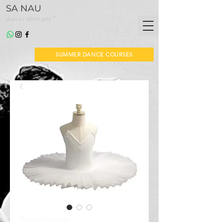
SA NAU
*
dansa i altres arts
SUMMER DANCE COURSES
Tutú blanco