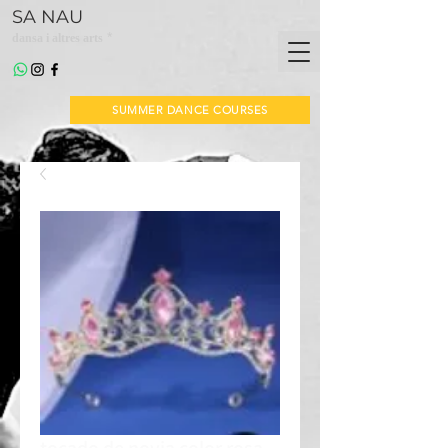
SA NAU
*
dansa i altres arts
SUMMER DANCE COURSES