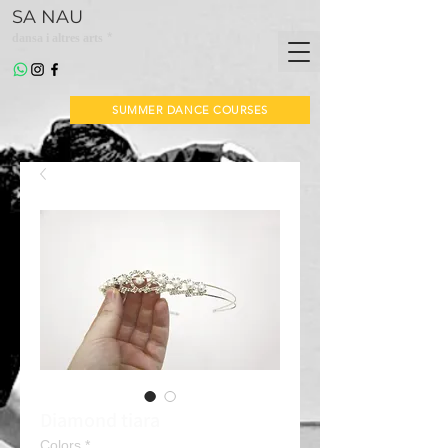
SA NAU
*
dansa i altres arts
SUMMER DANCE COURSES
Diamond tiara
Colors
*