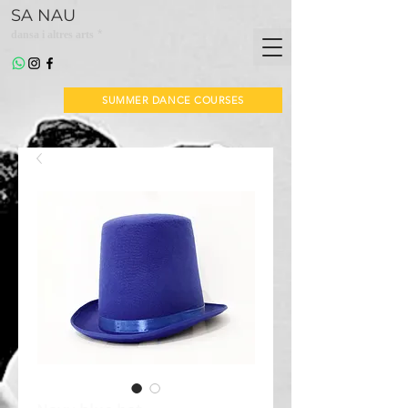
SA NAU
*
dansa i altres arts
SUMMER DANCE COURSES