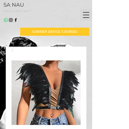
SA NAU
*
dansa i altres arts
SUMMER DANCE COURSES
plumas