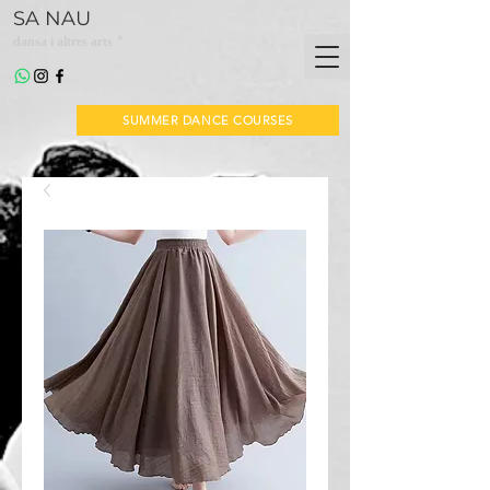
SA NAU
*
dansa i altres arts
SUMMER DANCE COURSES