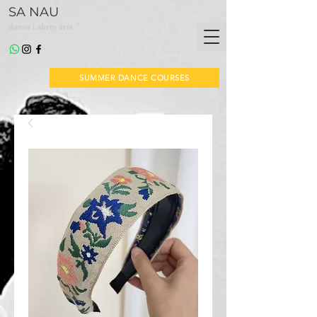
SA NAU
*
dansa i altres arts
SUMMER DANCE COURSES