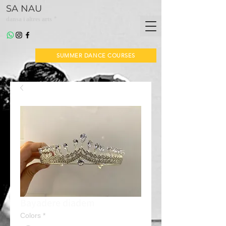
SA NAU
*
dansa i altres arts
SUMMER DANCE COURSES
Bayadere diadem
Colors
*