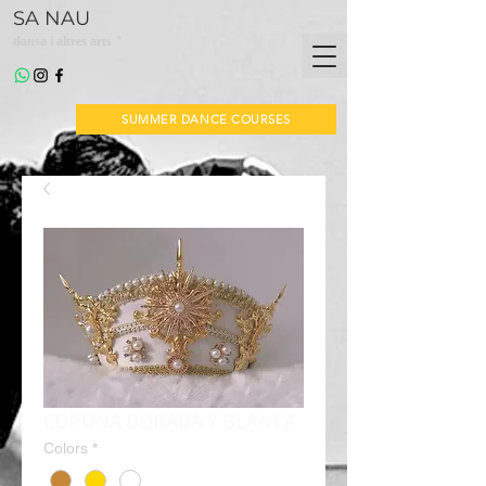
SA NAU
*
dansa i altres arts
SUMMER DANCE COURSES
CORONA DORADA Y BLANCA
Colors
*