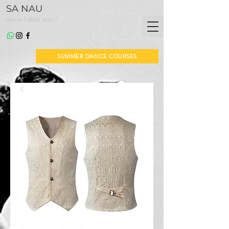
SA NAU
*
dansa i altres arts
SUMMER DANCE COURSES