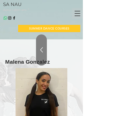
SA NAU
*
dansa i altres arts
SUMMER DANCE COURSES
Malena Gonzalez